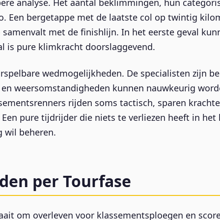
ere analyse. Het aantal beklimmingen, hun categorise
. Een bergetappe met de laatste col op twintig kilom
samenvalt met de finishlijn. In het eerste geval kun
al is pure klimkracht doorslaggevend.
orspelbare wedmogelijkheden. De specialisten zijn be
 en weersomstandigheden kunnen nauwkeurig worden 
ssementsrenners rijden soms tactisch, sparen kracht
Een pure tijdrijder die niets te verliezen heeft in he
g wil beheren.
den per Tourfase
aait om overleven voor klassementsploegen en scoren 