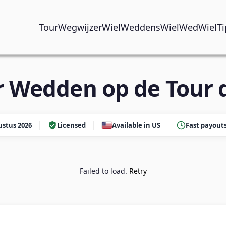
TourWegwijzer
WielWeddens
WielWed
WielTi
r Wedden op de Tour 
stus 2026
Licensed
Available in US
Fast payout
Failed to load.
Retry