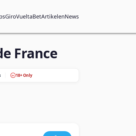
ps
GiroVueltaBet
Artikelen
News
de France
s
18+ Only
18+