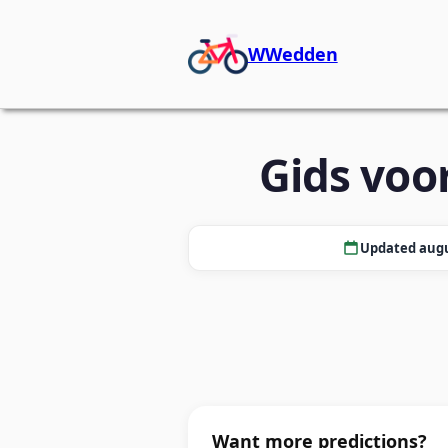
WWedden
Gids voo
Updated augu
Want more predictions?