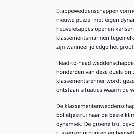
Etappeweddenschappen vormen 
nieuwe puzzel met eigen dynam
heuveletappes openen kansen v
klassementsmannen tegen elkaa
zijn wanneer je edge het groots
Head-to-head weddenschappen 
honderden van deze duels prijz
klassementsrenner wordt gezet
ontstaan situaties waarin de 
De klassementenweddenschappen
bolletjestrui naar de beste kl
dynamiek. De groene trui bijv
tussensprintpunten en heuvelfi