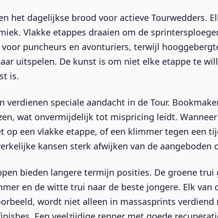
het dagelijkse brood voor actieve Tourwedders. El
iek. Vlakke etappes draaien om de sprintersploegen
oor puncheurs en avonturiers, terwijl hooggebergte
r uitspelen. De kunst is om niet elke etappe te will
t is.
verdienen speciale aandacht in de Tour. Bookmaker
en, wat onvermijdelijk tot mispricing leidt. Wanneer
 op een vlakke etappe, of een klimmer tegen een tijd
werkelijke kansen sterk afwijken van de aangeboden 
 bieden langere termijn posities. De groene trui ga
immer en de witte trui naar de beste jongere. Elk van
oorbeeld, wordt niet alleen in massasprints verdiend
nishes. Een veelzijdige renner met goede recuperati