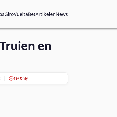
ps
GiroVueltaBet
Artikelen
News
Truien en
s
18+ Only
18+