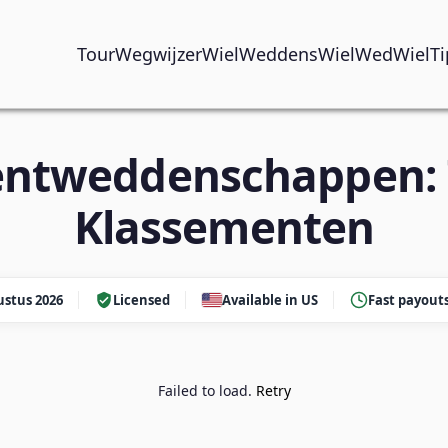
TourWegwijzer
WielWeddens
WielWed
WielTi
ntweddenschappen: 
Klassementen
stus 2026
Licensed
Available in US
Fast payout
Failed to load.
Retry