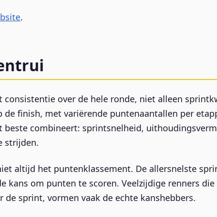
bsite
.
entrui
consistentie over de hele ronde, niet alleen sprintk
op de finish, met variërende puntenaantallen per eta
het beste combineert: sprintsnelheid, uithoudingsve
 strijden.
et altijd het puntenklassement. De allersnelste spri
de kans om punten te scoren. Veelzijdige renners di
r de sprint, vormen vaak de echte kanshebbers.