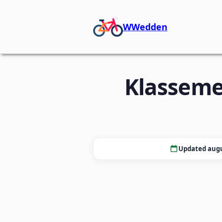
WWedden
Klasseme
Updated augu