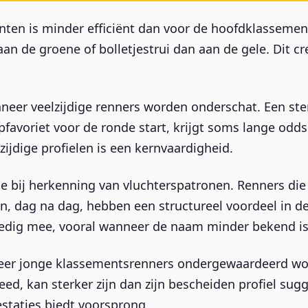
ten is minder efficiënt dan voor de hoofdklasseme
aan de groene of bolletjestrui dan aan de gele. Dit c
nneer veelzijdige renners worden onderschat. Een ste
pfavoriet voor de ronde start, krijgt soms lange od
zijdige profielen is een kernvaardigheid.
e bij herkenning van vluchterspatronen. Renners di
 dag na dag, hebben een structureel voordeel in de 
olledig mee, vooral wanneer de naam minder bekend is
nneer jonge klassementsrenners ondergewaardeerd wo
eed, kan sterker zijn dan zijn bescheiden profiel sug
staties biedt voorsprong.